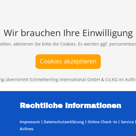
Wir brauchen Ihre Einwilligung
ellen, aktivieren Sie bitte die Cookies. Es werden ggf. personenbe
Cookies akzeptieren
ng übernimmt Schmetterling International GmbH & Co.KG im Auftr
Rechtliche Informationen
Impressum
|
Datenschutzerklärung
|
Online Check-In
|
Service
Airlines