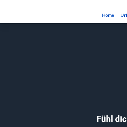
Home
Ur
Fühl di