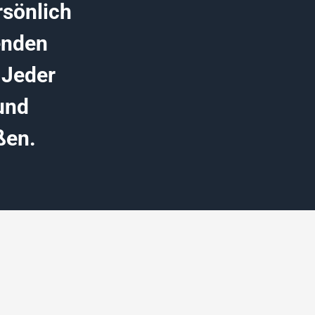
rsönlich
enden
 Jeder
und
ßen.