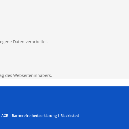
zogene Daten verarbeitet.
ag des Webseiteninhabers.
|
AGB
|
Barrierefreiheitserklärung
|
Blacklisted