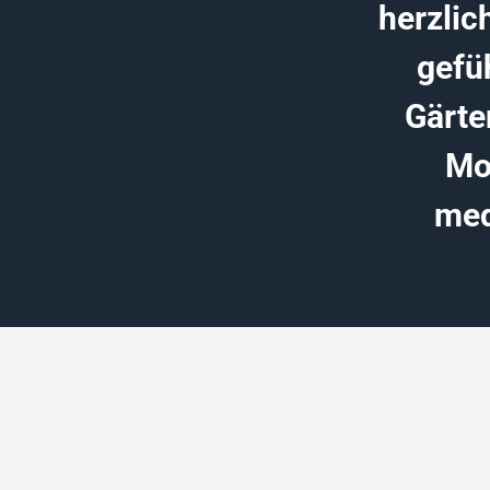
herzlic
gefü
Gärte
Mo
med