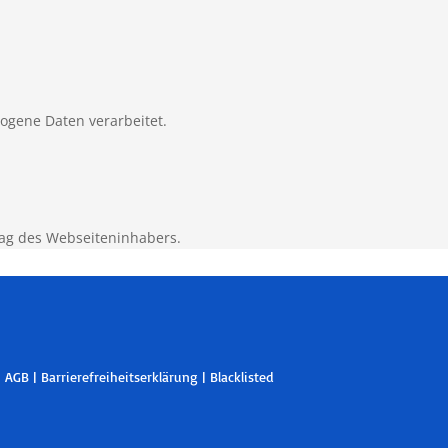
zogene Daten verarbeitet.
ag des Webseiteninhabers.
|
AGB
|
Barrierefreiheitserklärung
|
Blacklisted