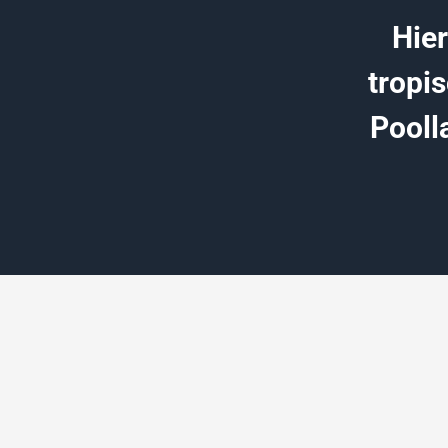
Hie
tropi
Pooll