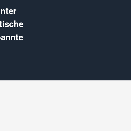
nter
tische
pannte