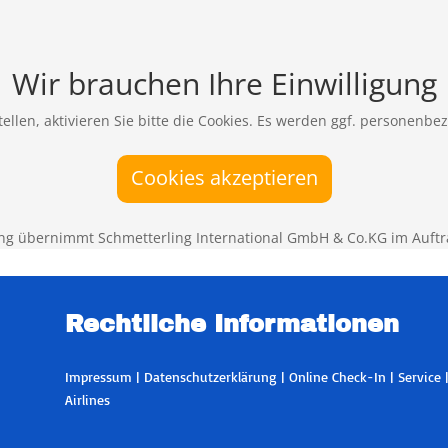
Wir brauchen Ihre Einwilligung
ellen, aktivieren Sie bitte die Cookies. Es werden ggf. personenbe
Cookies akzeptieren
ng übernimmt Schmetterling International GmbH & Co.KG im Auftr
Rechtliche Informationen
Impressum
|
Datenschutzerklärung
|
Online Check-In
|
Service
Airlines